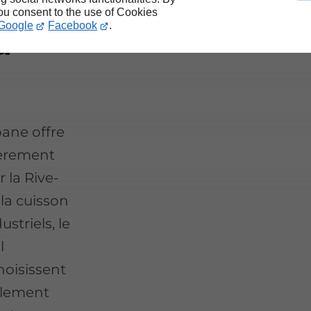
es
you consent to the use of Cookies
Google
Facebook
.
a
pane offre
lièrement
 la Rive-
 la cuisson
striels, le
l
hoisissent
galement