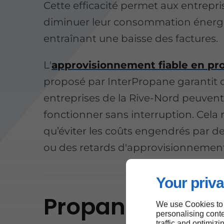
Cette efficacité permet aux entrepri
diminuer leur consommation énerg
entraînant une baisse des factures.
L'
approvisionnement fiable en pr
proposé par InterPropane garantit 
entreprises de la Rive-Nord peuven
fonctionner sans interruption. Cela
qu’éviter les coûts engendrés par 
ou des retards d'approvisionnement
Your priva
Propane : un ch
We use Cookies to
personalising conte
traffic and optimizi