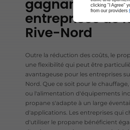
gagnant pour l
clicking "I Agree" 
from our providers
entreprises de l
Rive-Nord
Outre la réduction des coûts, le pro
une flexibilité qui peut être particu
avantageuse pour les entreprises sur
Nord. Que ce soit pour le chauffage,
ou l'alimentation d'équipements indu
propane s'adapte à un large éventai
d'applications. Les entreprises qui c
d'utiliser le propane bénéficient é