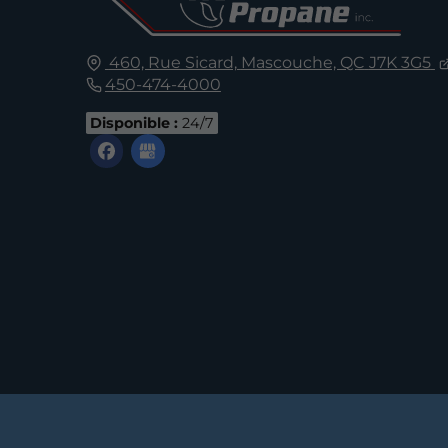
460, Rue Sicard,
Mascouche, QC
J7K 3G5
450-474-4000
Disponible :
24/7