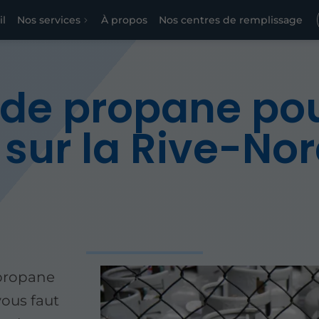
il
Nos services
À propos
Nos centres de remplissage
r de propane po
ur la Rive-No
 propane
vous faut