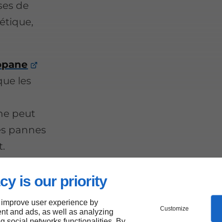
ses de
étique,
opane
que les
t
 ne peut
des pannes
.
cy is our priority
oix
 improve user experience by
Customize
nt and ads, as well as analyzing
ng social networks functionalities. By