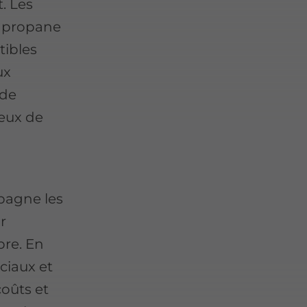
. Les
u propane
tibles
ux
 de
ieux de
pagne les
r
pre. En
ciaux et
coûts et