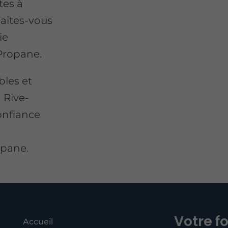
tes à
Faites-vous
ie
Propane.
bles et
 Rive-
onfiance
opane.
Votre f
Accueil