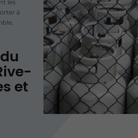
nt les
orter à
mble.
 du
Rive-
s et