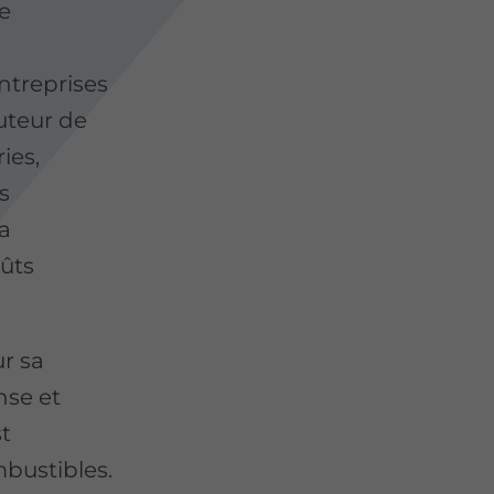
e
ntreprises
buteur de
ies,
s
la
oûts
ur sa
nse et
st
bustibles.